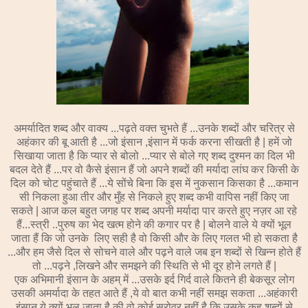
अमर्यादित शब्द और वाक्य ...पढ़ते वक्त चुभते हैं ...उनके शब्दों और चरित्र से
अहंकार की बू आती है ...जो इंसान ,इंसान में फर्क करना सीखती है | हमें जो
सिखाया जाता है कि प्यार से बोलो ...प्यार से बोले गए शब्द दुश्मन का दिल भी
बदल देते हैं ...पर वो कैसे इंसान हैं जो अपने शब्दों की मर्यादा लांघ कर किसी के
दिल को चोट पहुंचाते हैं ...ये सोंचे बिना कि इस में नुकसान किसका है ...कमान
सी निकला हुआ तीर और मुँह से निकले हुए शब्द कभी वापिस नहीं किए जा
सकते | आज कल बहुत जगह पर शब्द अपनी मर्यादा पार करते हुए नज़र आ रहे
हैं...स्त्री ..पुरुष का भेद खत्म होने की कगार पर है | बोलने वाले ये क्यों भूल
जाता हैं कि जो उनके लिए सही है वो किसी और के लिए गलत भी हो सकता है
...और हम जैसे दिल से सोचने वाले और पढ़ने वाले जब इन शब्दों से खिन्न होते हैं
तो ...पढ़ने ,लिखने और समझने की स्थिति से भी दूर होने लगते हैं |
एक अभिमानी इंसान के अहम् में ...उसके इर्द गिर्द वाले कितने ही बेकसूर लोग
उसकी अमर्यादा के तहत आते हैं ,ये वो बात कभी नहीं समझ सकता ...अहंकारी
इंसान ये क्यों भूल जाता है की वो कोई सरोवर नहीं है कि उसके कह शब्दों से