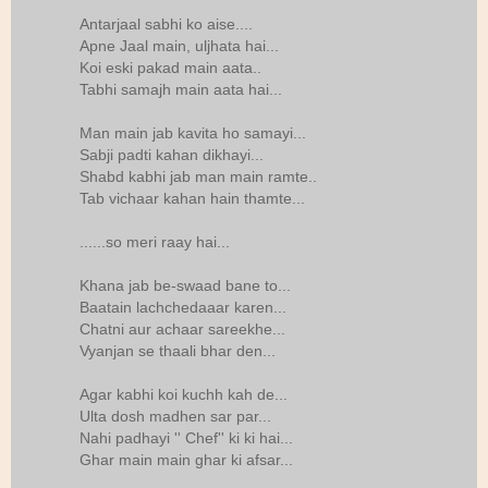
Antarjaal sabhi ko aise....
Apne Jaal main, uljhata hai...
Koi eski pakad main aata..
Tabhi samajh main aata hai...
Man main jab kavita ho samayi...
Sabji padti kahan dikhayi...
Shabd kabhi jab man main ramte..
Tab vichaar kahan hain thamte...
......so meri raay hai...
Khana jab be-swaad bane to...
Baatain lachchedaaar karen...
Chatni aur achaar sareekhe...
Vyanjan se thaali bhar den...
Agar kabhi koi kuchh kah de...
Ulta dosh madhen sar par...
Nahi padhayi '' Chef'' ki ki hai...
Ghar main main ghar ki afsar...