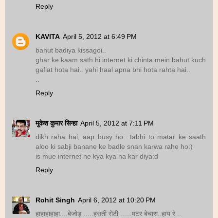
Reply
KAVITA
April 5, 2012 at 6:49 PM
bahut badiya kissagoi..
ghar ke kaam sath hi internet ki chinta mein bahut kuch
gaflat hota hai.. yahi haal apna bhi hota rahta hai..
..
Reply
मुकेश कुमार सिन्हा
April 5, 2012 at 7:11 PM
dikh raha hai, aap busy ho.. tabhi to matar ke saath
aloo ki sabji banane ke badle snan karwa rahe ho:)
is mue internet ne kya kya na kar diya:d
Reply
Rohit Singh
April 6, 2012 at 10:20 PM
हाहाहाहाहा....बेजोड़ .....हंसती रोटी ......मटर बेचारा..हाय रे ..