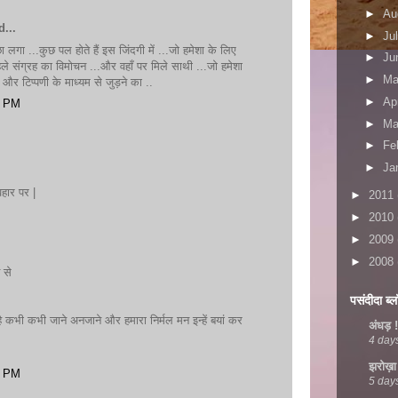
►
Au
...
►
Ju
लगा ...कुछ पल होते हैं इस जिंदगी में ...जो हमेशा के लिए
►
Ju
 पहले संग्रह का विमोचन ...और वहाँ पर मिले साथी ...जो हमेशा
►
M
 और टिप्पणी के माध्यम से जुड़ने का ..
►
Ap
0 PM
►
Ma
►
Fe
►
Ja
वहार पर |
►
2011
►
2010
►
2009
►
2008
ट से
पसंदीदा ब्
है कभी कभी जाने अनजाने और हमारा निर्मल मन इन्हें बयां कर
अंधड़ !
4 day
झरोख़ा
7 PM
5 day