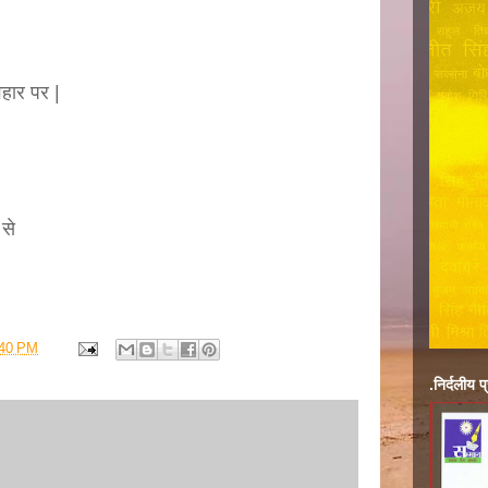
वहार पर |
 से
:40 PM
.निर्दलीय प