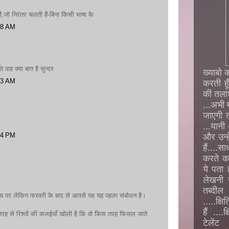
हैं,जो निरंतर चलती हैं-बिना किसी भाषा के
18 AM
 वाह क्या बात है सुन्दर
ख्याबो 
43 AM
करती हूँ
की तलाश
...अभी 
जाएगी तो
...यानी
24 PM
और उन्ह
हैं....
करते क
ये पता 
लेखनी स
तब्दील
 मंच पर लेकिन फरवरी के बाद से आपसे यह यह पहला संबोधन है।
.....क्
हैं ....
रह से रिश्तों की कलईयाँ खोली है कि वो किस तरह फिसल जाते
टे