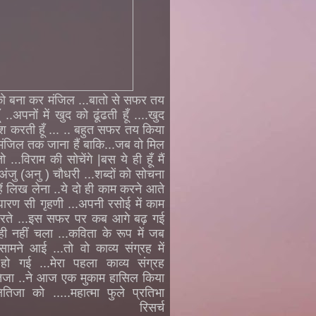
को बना कर मंजिल ...बातो से सफर तय
 ..अपनों में खुद को ढूंढती हूँ ....खुद
 करती हूँ ... .. बहुत सफर तय किया
मंजिल तक जाना हैं बाकि...जब वो मिल
 ...विराम की सोचेंगे |बस ये ही हूँ मैं
 अंजु (अनु ) चौधरी ...शब्दों को सोचना
ें लिख लेना ..ये दो ही काम करने आते
साधारण सी गृहणी ...अपनी रसोई में काम
रते ...इस सफर पर कब आगे बढ़ गई
ही नहीं चला ...कविता के रूप में जब
ामने आई ...तो वो काव्य संग्रह में
 हो गई ...मेरा पहला काव्य संग्रह
षितिजा ..ने आज एक मुकाम हासिल किया
क्षितिजा को .....महात्मा फुले प्रतिभा
लेंट रिसर्च