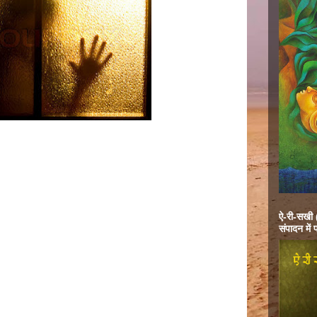
ऐ-री-सखी (
संपादन में