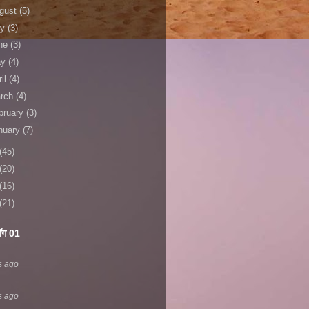
gust
(5)
ly
(3)
ne
(3)
ay
(4)
ril
(4)
rch
(4)
bruary
(3)
nuary
(7)
(45)
(20)
(16)
(21)
लॉग 01
s ago
s ago