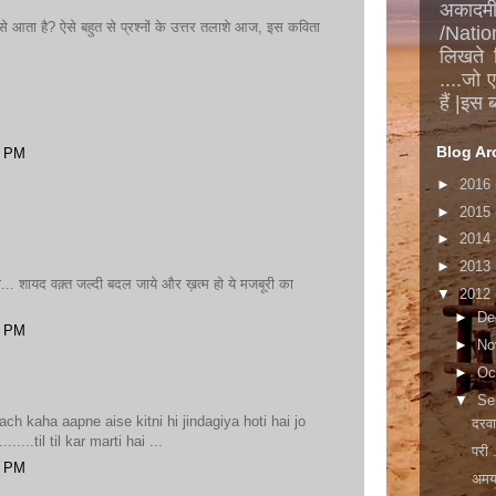
अकादमी.
ैसे आता है? ऐसे बहुत से प्रश्नों के उत्तर तलाशे आज, इस कविता
/Nation
लिखते 
....जो 
हैं |इस 
Blog Ar
9 PM
►
2016
►
2015
►
2014
►
2013
... शायद वक़्त जल्दी बदल जाये और ख़त्म हो ये मजबूरी का
▼
2012
►
De
4 PM
►
No
►
Oc
▼
Se
h kaha aapne aise kitni hi jindagiya hoti hai jo
दरवा
.....til til kar marti hai ...
परी 
9 PM
अमर्